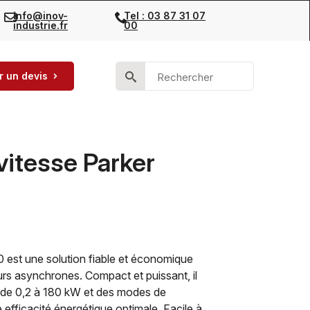
info@inov-
Tel : 03 87 31 07
industrie.fr
00
Search
 un devis
for:
vitesse Parker
0 est une solution fiable et économique
urs asynchrones. Compact et puissant, il
 de 0,2 à 180 kW et des modes de
ficacité énergétique optimale. Facile à