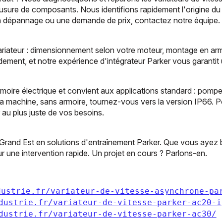
usure de composants. Nous identifions rapidement l'origine d
 un dépannage ou une demande de prix, contactez notre équipe.
 variateur : dimensionnement selon votre moteur, montage en arm
pidement, et notre expérience d'intégrateur Parker vous garantit
oire électrique et convient aux applications standard : pompe
la machine, sans armoire, tournez-vous vers la version IP66. 
au plus juste de vos besoins.
 Grand Est en solutions d'entraînement Parker. Que vous ayez be
ur une intervention rapide. Un projet en cours ? Parlons-en.
dustrie.fr/variateur-de-vitesse-asynchrone-pa
dustrie.fr/variateur-de-vitesse-parker-ac20-i
dustrie.fr/variateur-de-vitesse-parker-ac30/