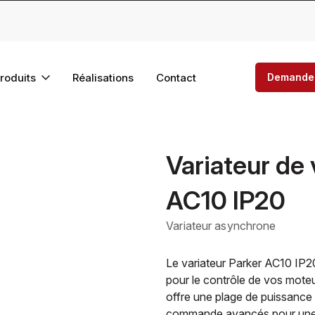
roduits
Réalisations
Contact
Demander
Variateur de 
AC10 IP20
Variateur asynchrone
Le variateur Parker AC10 IP2
pour le contrôle de vos mote
offre une plage de puissance
commande avancés pour une ef