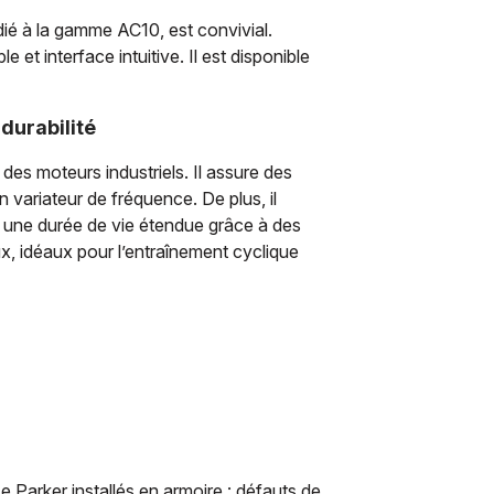
dié à la gamme AC10, est convivial.
 et interface intuitive. Il est disponible
durabilité
des moteurs industriels. Il assure des
variateur de fréquence. De plus, il
et une durée de vie étendue grâce à des
x, idéaux pour l’entraînement cyclique
 Parker installés en armoire : défauts de