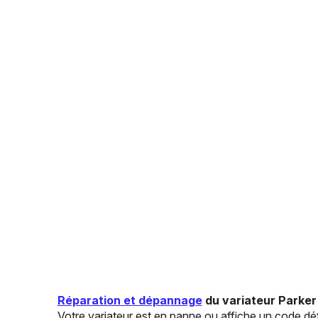
Réparation et dépannage
du variateur Parker
Votre variateur est en panne ou affiche un code déf